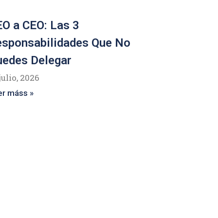
O a CEO: Las 3
esponsabilidades Que No
uedes Delegar
julio, 2026
er máss »