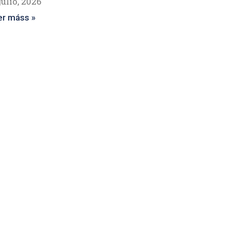
julio, 2026
er máss »