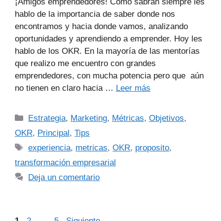
¡Amigos emprendedores! Como sabrán siempre les
hablo de la importancia de saber donde nos
encontramos y hacia donde vamos, analizando
oportunidades y aprendiendo a emprender. Hoy les
hablo de los OKR. En la mayoría de las mentorías
que realizo me encuentro con grandes
emprendedores, con mucha potencia pero que aún
no tienen en claro hacia …
Leer más
Estrategia
,
Marketing
,
Métricas
,
Objetivos
,
OKR
,
Principal
,
Tips
experiencia
,
metricas
,
OKR
,
proposito
,
transformación empresarial
Deja un comentario
1
2
…
5
Siguiente
→