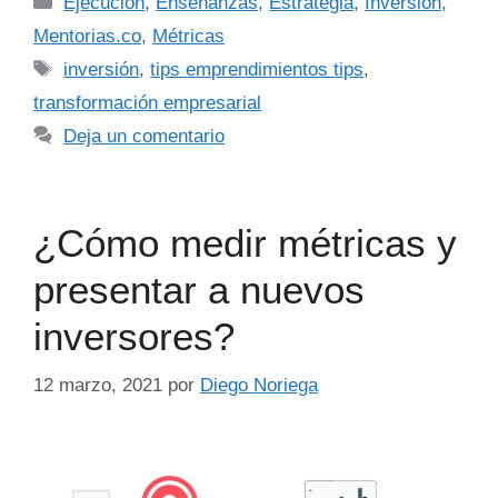
Ejecución
,
Enseñanzas
,
Estrategia
,
Inversión
,
Mentorias.co
,
Métricas
inversión
,
tips emprendimientos tips
,
transformación empresarial
Deja un comentario
¿Cómo medir métricas y
presentar a nuevos
inversores?
12 marzo, 2021
por
Diego Noriega