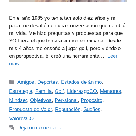
En el año 1985 yo tenía tan solo diez años y mi
papá me desafió con una conversación que cambió
mi vida. Me hizo preguntas y propuestas para que
YO fuera el que tomara acción en mi vida. Desde
mis 4 años me enseñó a jugar golf, pero viéndolo
en perspectiva, él creó una herramienta …
Leer
más
Amigos
,
Deportes
,
Estados de ánimo
,
Estrategia
,
Familia
,
Golf
,
LiderazgoCO
,
Mentores
,
Mindset
,
Objetivos
,
Per-sional
,
Propósito
,
Propuesta de Valor
,
Reputación
,
Sueños
,
ValoresCO
Deja un comentario