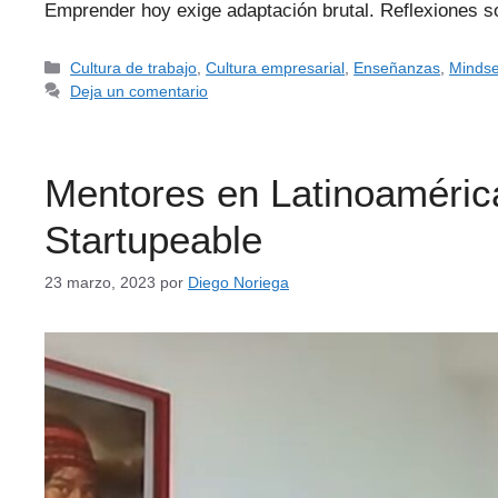
Emprender hoy exige adaptación brutal. Reflexiones s
Cultura de trabajo
,
Cultura empresarial
,
Enseñanzas
,
Mindse
Deja un comentario
Mentores en Latinoamérica
Startupeable
23 marzo, 2023
por
Diego Noriega