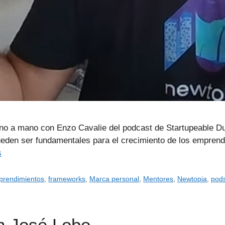
ano a mano con Enzo Cavalie del podcast de Startupeable Du
den ser fundamentales para el crecimiento de los emprend
s
rendimientos
,
frameworks
,
Marca personal
,
Mentores
,
Newtopia
,
pod
on José Lobo