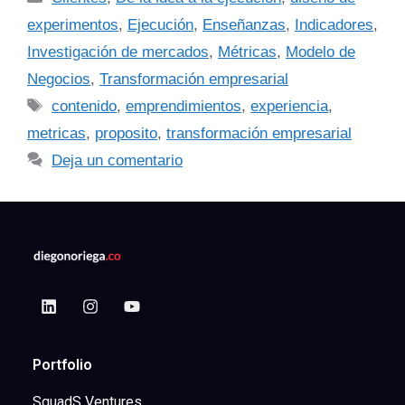
experimentos
,
Ejecución
,
Enseñanzas
,
Indicadores
,
Investigación de mercados
,
Métricas
,
Modelo de
Negocios
,
Transformación empresarial
contenido
,
emprendimientos
,
experiencia
,
metricas
,
proposito
,
transformación empresarial
Deja un comentario
Portfolio
SquadS Ventures