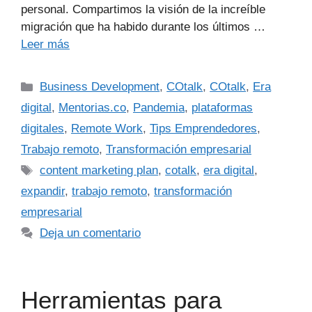
personal. Compartimos la visión de la increíble
migración que ha habido durante los últimos …
Leer más
Business Development
,
COtalk
,
COtalk
,
Era
digital
,
Mentorias.co
,
Pandemia
,
plataformas
digitales
,
Remote Work
,
Tips Emprendedores
,
Trabajo remoto
,
Transformación empresarial
content marketing plan
,
cotalk
,
era digital
,
expandir
,
trabajo remoto
,
transformación
empresarial
Deja un comentario
Herramientas para