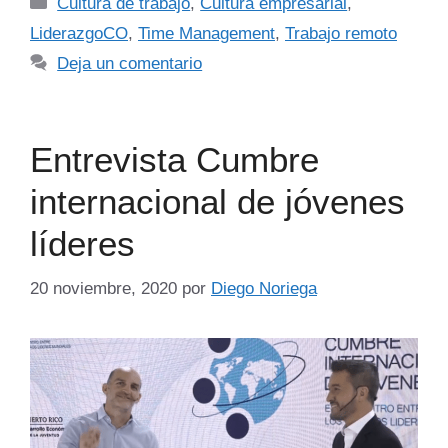
Cultura de trabajo
,
Cultura empresarial
,
LiderazgoCO
,
Time Management
,
Trabajo remoto
Deja un comentario
Entrevista Cumbre
internacional de jóvenes
líderes
20 noviembre, 2020
por
Diego Noriega