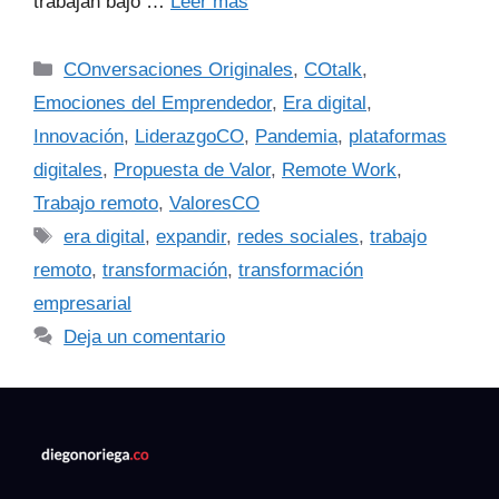
trabajan bajo …
Leer más
COnversaciones Originales
,
COtalk
,
Emociones del Emprendedor
,
Era digital
,
Innovación
,
LiderazgoCO
,
Pandemia
,
plataformas
digitales
,
Propuesta de Valor
,
Remote Work
,
Trabajo remoto
,
ValoresCO
era digital
,
expandir
,
redes sociales
,
trabajo
remoto
,
transformación
,
transformación
empresarial
Deja un comentario