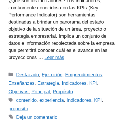
¿Qué son los indicadores? Los indicadores,
comúnmente conocidos con las KPIs (Key
Performance Indicator) son herramientas
destinadas a brindar un panorama del estado
objetivo de la situación de un área, proyecto o
estrategia empresarial. Implica un conjunto de
datos e información recolectada sobre la empresa
que permitirá conocer cuál es el avance en las
proyecciones …
Leer más
Destacado
,
Ejecución
,
Emprendimientos
,
Enseñanzas
,
Estrategia
,
Indicadores
,
KPI
,
Objetivos
,
Principal
,
Propósito
contenido
,
experiencia
,
Indicadores
,
KPI
,
proposito
Deja un comentario