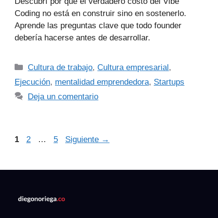
Descubrí por qué el verdadero costo del Vibe
Coding no está en construir sino en sostenerlo.
Aprende las preguntas clave que todo founder
debería hacerse antes de desarrollar.
Cultura de trabajo
,
Cultura empresarial
,
Ejecución
,
mentalidad emprendedora
,
Startups
Deja un comentario
1
2
…
5
Siguiente
→