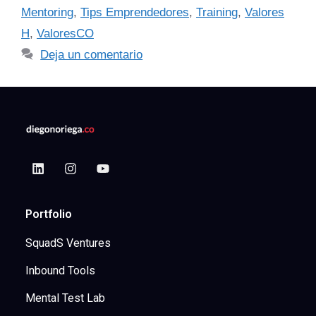
Mentoring
,
Tips Emprendedores
,
Training
,
Valores
H
,
ValoresCO
Deja un comentario
Portfolio
SquadS Ventures
Inbound Tools
Mental Test Lab