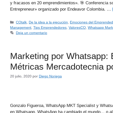
y fracasos en 20 emprendimientos». 🎯 Conferencia so
Entrepreneur» organizado por Endeavor Colombia. …
COtalk
,
De la idea a la ejecución
,
Emociones del Emprended
Management
,
Tips Emprendedores
,
ValoresCO
,
Whatsapp Mark
Deja un comentario
Marketing por Whatsapp: 
Métricas Mercadotecnia p
20 julio, 2020
por
Diego Noriega
Gonzalo Figueroa, WhatsApp MKT Specialist y Whats
en Whatsapp. WhatsApp ha cambiado el mundo… o al m