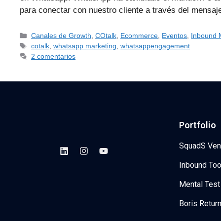
para conectar con nuestro cliente a través del mensa
Canales de Growth
,
COtalk
,
Ecommerce
,
Eventos
,
Inbound 
cotalk
,
whatsapp marketing
,
whatsappengagement
2 comentarios
Portfolio
SquadS Ven
Inbound Too
Mental Test
Boris Retur