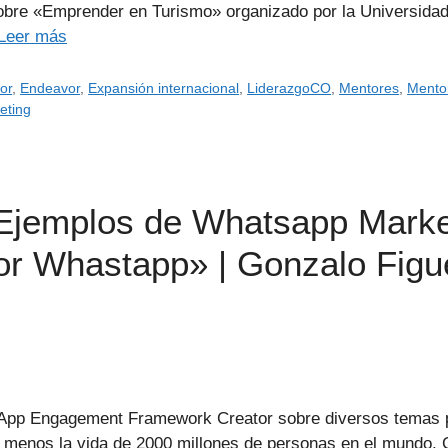
bre «Emprender en Turismo» organizado por la Universidad 
Leer más
or
,
Endeavor
,
Expansión internacional
,
LiderazgoCO
,
Mentores
,
Mento
eting
Ejemplos de Whatsapp Marke
or Whastapp» | Gonzalo Figu
App Engagement Framework Creator sobre diversos temas p
enos la vida de 2000 millones de personas en el mundo. 