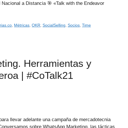
Nacional a Distancia 🎯 «Talk with the Endeavor
rias.co
,
Métricas
,
OKR
,
SocialSelling
,
Socios
,
Time
ting. Herramientas y
eroa | #CoTalk21
ara llevar adelante una campaña de mercadotecnia
Conversamos sobre WhatsApp Marketing, las tácticas