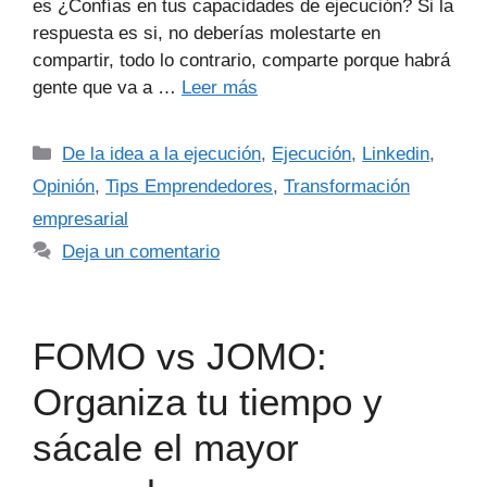
es ¿Confías en tus capacidades de ejecución? Si la
respuesta es si, no deberías molestarte en
compartir, todo lo contrario, comparte porque habrá
gente que va a …
Leer más
De la idea a la ejecución
,
Ejecución
,
Linkedin
,
Opinión
,
Tips Emprendedores
,
Transformación
empresarial
Deja un comentario
FOMO vs JOMO:
Organiza tu tiempo y
sácale el mayor