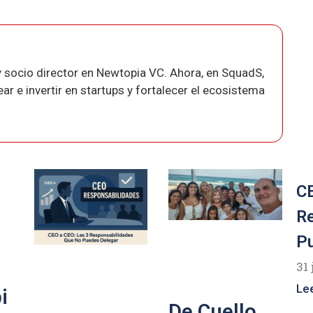
 socio director en Newtopia VC. Ahora, en SquadS,
r e invertir en startups y fortalecer el ecosistema
CE
R
P
31 
Le
i
De Cuello