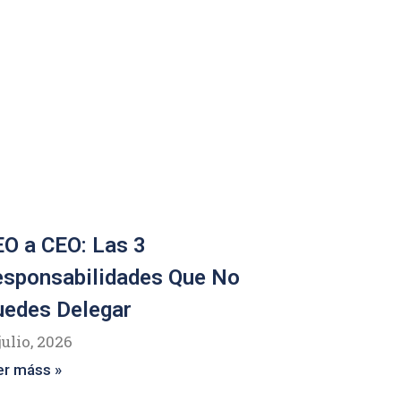
O a CEO: Las 3
esponsabilidades Que No
uedes Delegar
julio, 2026
er máss »