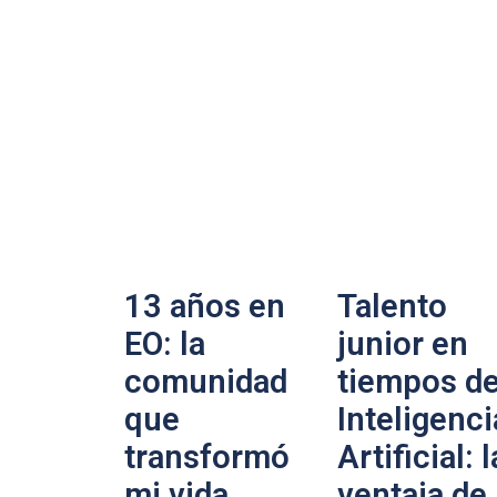
13 años en
Talento
EO: la
junior en
comunidad
tiempos d
que
Inteligenci
transformó
Artificial: l
mi vida
ventaja de