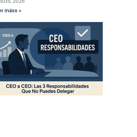
julio, 2026
er máss »