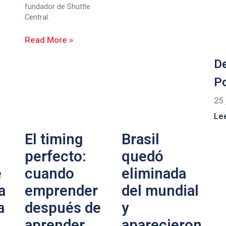
fundador de Shuttle
Central.
Read More »
De
Po
25 
Le
El timing
Brasil
perfecto:
quedó
e
cuando
eliminada
a
emprender
del mundial
a
después de
y
aprender
aparecieron