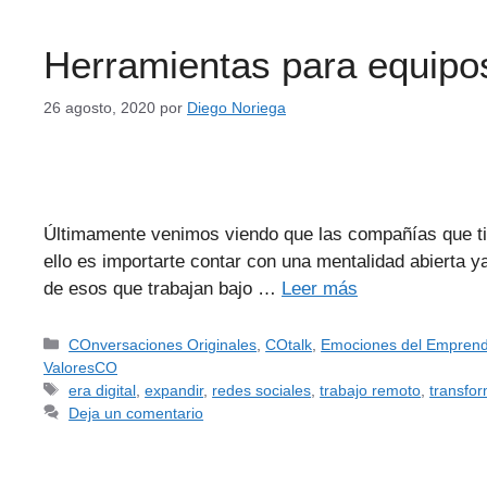
Herramientas para equipos
26 agosto, 2020
por
Diego Noriega
Últimamente venimos viendo que las compañías que t
ello es importarte contar con una mentalidad abierta y
de esos que trabajan bajo …
Leer más
COnversaciones Originales
,
COtalk
,
Emociones del Empren
ValoresCO
era digital
,
expandir
,
redes sociales
,
trabajo remoto
,
transfo
Deja un comentario