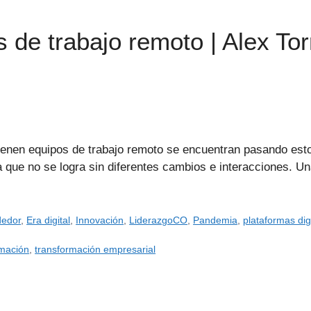
 de trabajo remoto | Alex Tor
ienen equipos de trabajo remoto se encuentran pasando es
a que no se logra sin diferentes cambios e interacciones. Un
dedor
,
Era digital
,
Innovación
,
LiderazgoCO
,
Pandemia
,
plataformas dig
rmación
,
transformación empresarial