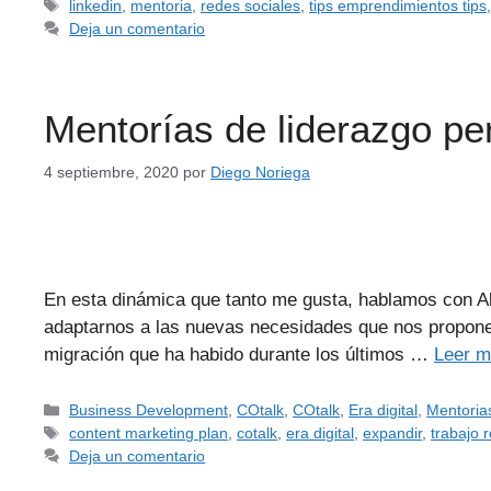
linkedin
,
mentoria
,
redes sociales
,
tips emprendimientos tips
Deja un comentario
Mentorías de liderazgo pe
4 septiembre, 2020
por
Diego Noriega
En esta dinámica que tanto me gusta, hablamos con Al
adaptarnos a las nuevas necesidades que nos propone 
migración que ha habido durante los últimos …
Leer 
Business Development
,
COtalk
,
COtalk
,
Era digital
,
Mentoria
content marketing plan
,
cotalk
,
era digital
,
expandir
,
trabajo 
Deja un comentario