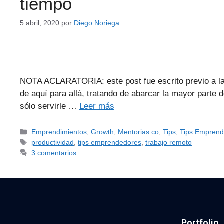
tiempo
5 abril, 2020
por
Diego Noriega
NOTA ACLARATORIA: este post fue escrito previo a l
de aquí para allá, tratando de abarcar la mayor parte
sólo servirle …
Leer más
Emprendimientos
,
Growth
,
Mentorias.co
,
Tips
,
Tips Empren
productividad
,
tips emprendedores
,
trabajo remoto
3 comentarios
Portfolio