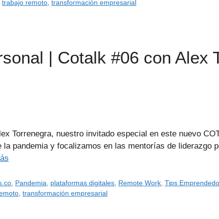
,
trabajo remoto
,
transformación empresarial
rsonal | Cotalk #06 con Alex 
ex Torrenegra, nuestro invitado especial en este nuevo CO
la pandemia y focalizamos en las mentorías de liderazgo pe
más
s.co
,
Pandemia
,
plataformas digitales
,
Remote Work
,
Tips Emprendedo
remoto
,
transformación empresarial