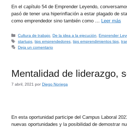
En el capítulo 54 de Emprender Leyendo, conversamos
pasó de tener una hiperinflación a estar plagado de 
como emprendedor sino también como …
Leer más
Cultura de trabajo
,
De la idea a la ejecución
,
Emprender Ley
startups
,
tips emprendedores
,
tips emprendimientos tips
,
tra
Deja un comentario
Mentalidad de liderazgo, s
7 abril, 2021
por
Diego Noriega
En esta oportunidad participe del Campus Laboral 2021 
nuevas oportunidades y la posibilidad de demostrar n