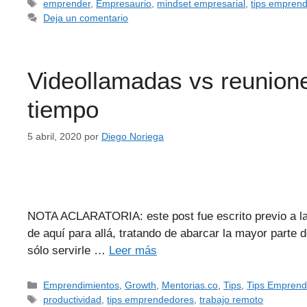
emprender
,
Empresaurio
,
mindset empresarial
,
tips empren
Deja un comentario
Videollamadas vs reunione
tiempo
5 abril, 2020
por
Diego Noriega
NOTA ACLARATORIA: este post fue escrito previo a l
de aquí para allá, tratando de abarcar la mayor parte
sólo servirle …
Leer más
Emprendimientos
,
Growth
,
Mentorias.co
,
Tips
,
Tips Empren
productividad
,
tips emprendedores
,
trabajo remoto