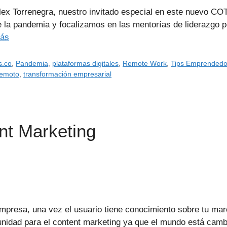
ex Torrenegra, nuestro invitado especial en este nuevo CO
la pandemia y focalizamos en las mentorías de liderazgo pe
más
s.co
,
Pandemia
,
plataformas digitales
,
Remote Work
,
Tips Emprendedo
remoto
,
transformación empresarial
nt Marketing
la empresa, una vez el usuario tiene conocimiento sobre tu m
unidad para el content marketing ya que el mundo está cam