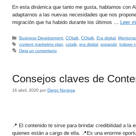
En esta dinámica que tanto me gusta, hablamos con Al
adaptarnos a las nuevas necesidades que nos propone 
migración que ha habido durante los últimos …
Leer 
Business Development
,
COtalk
,
COtalk
,
Era digital
,
Mentoria
content marketing plan
,
cotalk
,
era digital
,
expandir
,
trabajo 
Deja un comentario
Consejos claves de Conte
16 abril, 2020
por
Diego Noriega
📍 El contenido te sirve para brindar credibilidad a 
quienes están a cargo de ella. 📍Es una enorme oport