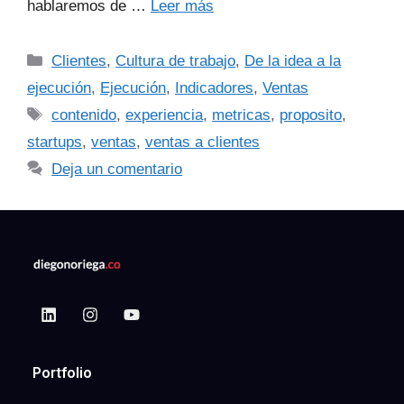
hablaremos de …
Leer más
Clientes
,
Cultura de trabajo
,
De la idea a la
ejecución
,
Ejecución
,
Indicadores
,
Ventas
contenido
,
experiencia
,
metricas
,
proposito
,
startups
,
ventas
,
ventas a clientes
Deja un comentario
Portfolio