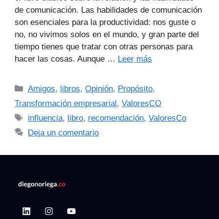
de comunicación. Las habilidades de comunicación
son esenciales para la productividad: nos guste o
no, no vivimos solos en el mundo, y gran parte del
tiempo tienes que tratar con otras personas para
hacer las cosas. Aunque …
Leer más
Amigos
,
libros
,
Opinión
,
Propósito
,
Transformación empresarial
,
ValoresCO
influencia
,
libro
,
recomendación
,
ValoresCo
Deja un comentario