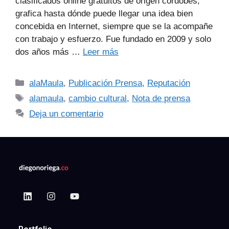
clasificados online gratuitos de origen cordobés,
grafica hasta dónde puede llegar una idea bien
concebida en Internet, siempre que se la acompañe
con trabajo y esfuerzo. Fue fundado en 2009 y solo
dos años más …
Leer más
alaMaula
,
Publicación Prensa
,
Reputación
alamaula
,
cambio cultural
,
Nota de prensa
Deja un comentario