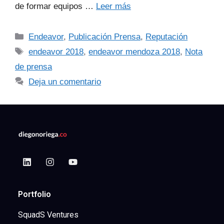
de formar equipos …
Leer más
Endeavor
,
Publicación Prensa
,
Reputación
endeavor 2018
,
endeavor mendoza 2018
,
Nota
de prensa
Deja un comentario
Portfolio
SquadS Ventures