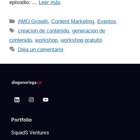
episodio: …
Leer más
AMO Growth
,
Content Marketing
,
Eventos
creacion de contenido
,
generacion de
contenido
,
workshop
,
workshop gratuito
Deja un comentario
Portfolio
SquadS Ventures