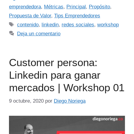
emprendedora
,
Métricas
,
Principal
,
Propósito
,
Propuesta de Valor
,
Tips Emprendedores
contenido
,
linkedin
,
redes sociales
,
workshop
Deja un comentario
Customer persona:
Linkedin para ganar
mercados | Workshop 01
9 octubre, 2020
por
Diego Noriega