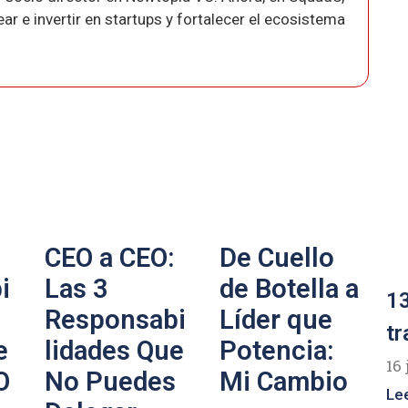
r e invertir en startups y fortalecer el ecosistema
CEO a CEO:
De Cuello
i
Las 3
de Botella a
13
Responsabi
Líder que
tr
e
lidades Que
Potencia:
16 
O
No Puedes
Mi Cambio
Le