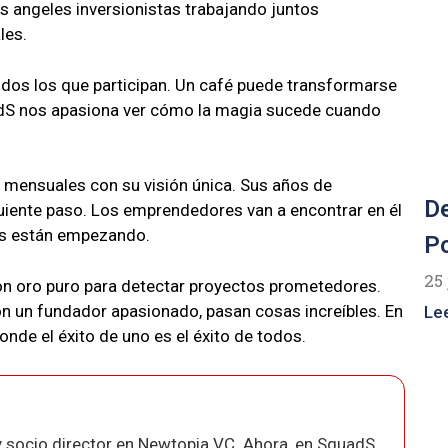
s angeles inversionistas trabajando juntos
les.
odos los que participan. Un café puede transformarse
uadS nos apasiona ver cómo la magia sucede cuando
s mensuales con su visión única. Sus años de
De
iguiente paso. Los emprendedores van a encontrar en él
los están empezando.
Po
25 
on oro puro para detectar proyectos prometedores.
n un fundador apasionado, pasan cosas increíbles. En
Le
e el éxito de uno es el éxito de todos.
 socio director en Newtopia VC. Ahora, en SquadS,