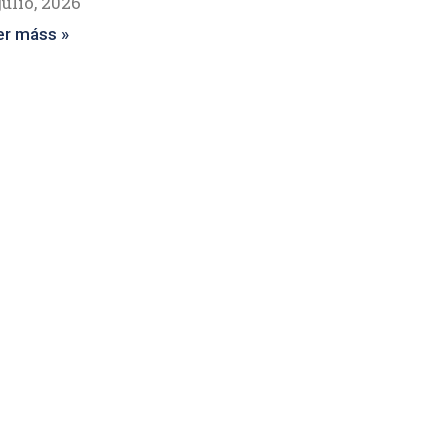
julio, 2026
er máss »