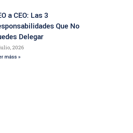
O a CEO: Las 3
esponsabilidades Que No
uedes Delegar
julio, 2026
er máss »