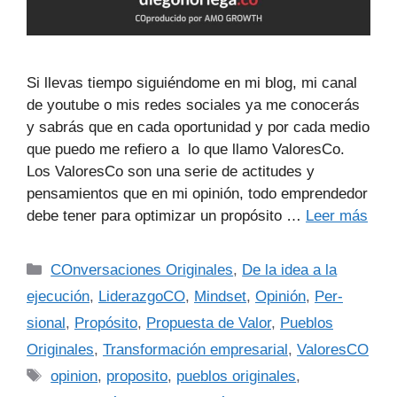
Si llevas tiempo siguiéndome en mi blog, mi canal
de youtube o mis redes sociales ya me conocerás
y sabrás que en cada oportunidad y por cada medio
que puedo me refiero a lo que llamo ValoresCo.
Los ValoresCo son una serie de actitudes y
pensamientos que en mi opinión, todo emprendedor
debe tener para optimizar un propósito …
Leer más
COnversaciones Originales
,
De la idea a la
ejecución
,
LiderazgoCO
,
Mindset
,
Opinión
,
Per-
sional
,
Propósito
,
Propuesta de Valor
,
Pueblos
Originales
,
Transformación empresarial
,
ValoresCO
opinion
,
proposito
,
pueblos originales
,