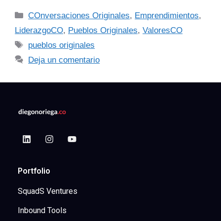
COnversaciones Originales
,
Emprendimientos
,
LiderazgoCO
,
Pueblos Originales
,
ValoresCO
pueblos originales
Deja un comentario
Portfolio
SquadS Ventures
Inbound Tools