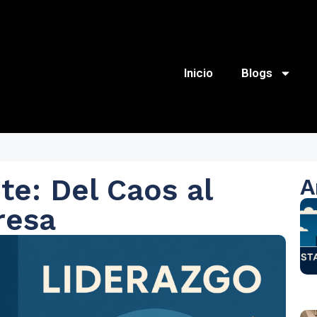
Inicio
Blogs
te: Del Caos al
A
resa