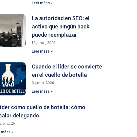
Leer máss »
La autoridad en SEO: el
activo que ningún hack
puede reemplazar
12 junio, 2026
Leer máss »
Cuando el líder se convierte
en el cuello de botella
3 junio, 2026
Leer máss »
 líder como cuello de botella: cómo
calar delegando
nio, 2026
r máss »