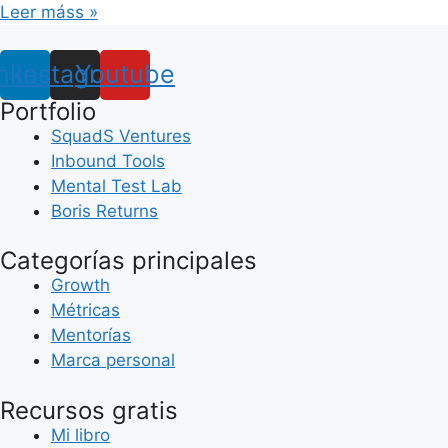
Leer máss »
nkedin
Instagram
Youtube
Portfolio
SquadS Ventures
Inbound Tools
Mental Test Lab
Boris Returns
Categorías principales
Growth
Métricas
Mentorías
Marca personal
Recursos gratis
Mi libro