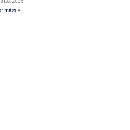
julio, 2026
er máss »