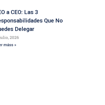
O a CEO: Las 3
esponsabilidades Que No
uedes Delegar
julio, 2026
er máss »