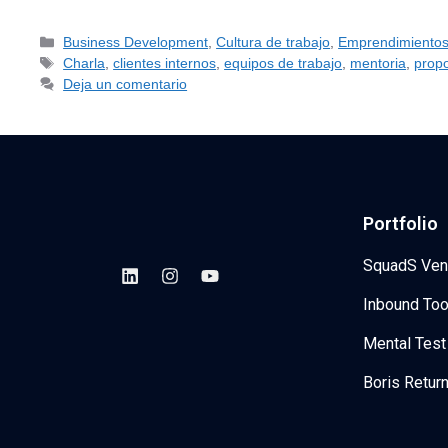
Business Development
,
Cultura de trabajo
,
Emprendimiento
Charla
,
clientes internos
,
equipos de trabajo
,
mentoria
,
propo
Deja un comentario
Portfolio
SquadS Ven
Inbound Too
Mental Test
Boris Retur