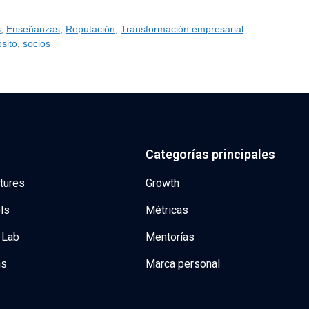
s
,
Enseñanzas
,
Reputación
,
Transformación empresarial
sito
,
socios
Categorías principales
tures
Growth
ls
Métricas
 Lab
Mentorías
ns
Marca personal