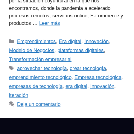
por la situación coyuntural en la que nos
encontramos, donde la pandemia a acelerado
procesos remotos, servicios online, E-commerce y
productos …
Leer más
Emprendimientos
,
Era digital
,
Innovación
,
Modelo de Negocios
,
plataformas digitales
,
Transformación empresarial
aprovechar tecnología
,
crear tecnología
,
emprendimiento tecnológico
,
Empresa tecnológica
,
empresas de tecnología
,
era digital
,
innovación
,
iteración
Deja un comentario