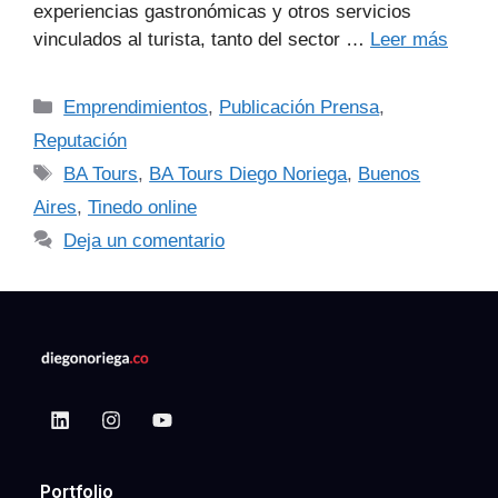
experiencias gastronómicas y otros servicios
vinculados al turista, tanto del sector …
Leer más
Emprendimientos
,
Publicación Prensa
,
Reputación
BA Tours
,
BA Tours Diego Noriega
,
Buenos
Aires
,
Tinedo online
Deja un comentario
Portfolio