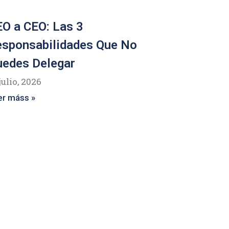
O a CEO: Las 3
esponsabilidades Que No
uedes Delegar
julio, 2026
er máss »