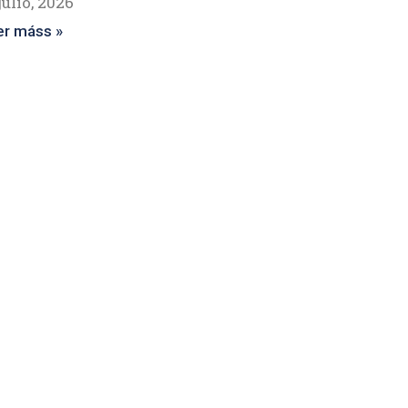
julio, 2026
er máss »