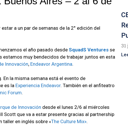
Buenos Aires – 2 al 6 de
CE
R
star a un par de semanas de la 2° edición del
P
31 
e comenzamos el año pasado desde
SquadS Ventures
se
Le
 estamos muy bendecidos de trabajar juntos en esta
de Innovación
,
Endeavor Argentina
.
ng. En la misma semana está el evento de
e es la
Experiencia Endeavor
. También en el anfiteatro
mic Forum
.
rque de Innovación
desde el lunes 2/6 al miércoles
ll Scott que va a estar presente gracias al partnership
 taller en inglés sobre «
The Culture Mix»
.