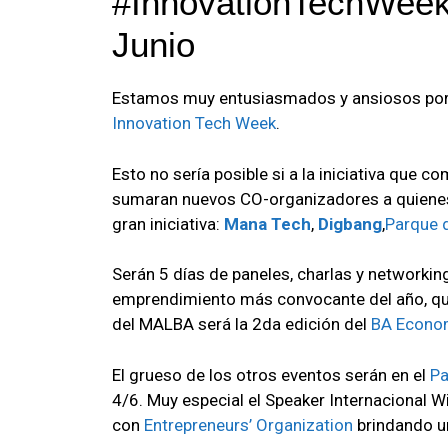
#InnovationTechWeek 
Junio
Estamos muy entusiasmados y ansiosos por e
Innovation Tech Week
.
Esto no sería posible si a la iniciativa qu
sumaran nuevos CO-organizadores a quienes
gran iniciativa:
Mana Tech
,
Digbang
,
Parque 
Serán 5 días de paneles, charlas y networki
emprendimiento más convocante del año, qu
del MALBA será la 2da edición del
BA Econo
El grueso de los otros eventos serán en el
Pa
4/6. Muy especial el Speaker Internacional Wi
con
Entrepreneurs’​ Organization
brindando un