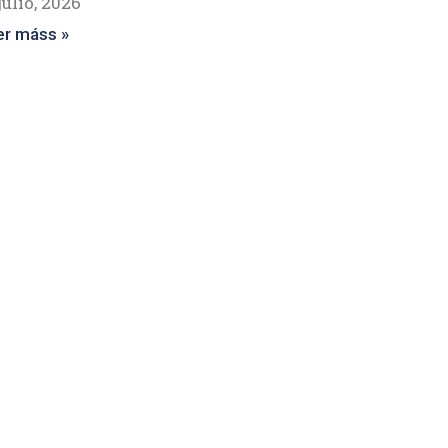
julio, 2026
er máss »