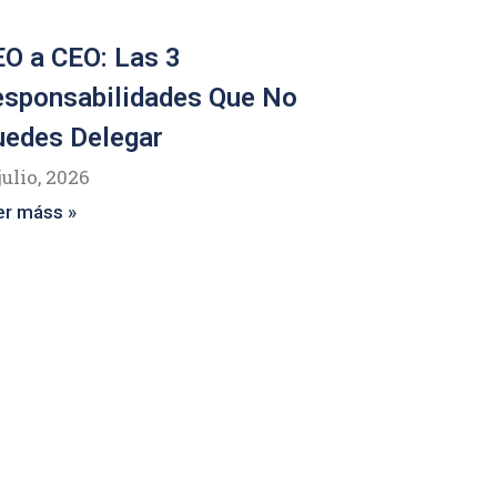
O a CEO: Las 3
esponsabilidades Que No
uedes Delegar
julio, 2026
er máss »