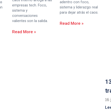
caos interno ahoga a las
as
adentro con foco,
empresas tech. Foco,
an
sistema y liderazgo real
sistema y
para dejar atrás el caos.
conversaciones
valientes son la salida.
Read More »
Read More »
13
tr
16 
Le