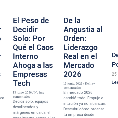
El Peso de
De la
r
Decidir
Angustia al
o
Solo: Por
Orden:
Qué el Caos
Liderazgo
De
r
Interno
Real en el
Ahoga a las
Mercado
Po
s
Empresas
2026
25 
Tech
Le
13 junio, 2026
No hay
comentarios
13 junio, 2026
No hay
El mercado 2026
comentarios
ara
cambió todo. Empuje e
Decidir solo, equipos
intuición ya no alcanzan.
desalineados y
Descubrí cómo ordenar
márgenes en caída: el
tu empresa desde