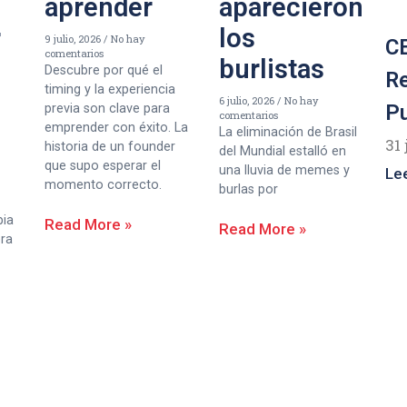
aprender
aparecieron
r
los
9 julio, 2026
No hay
CE
comentarios
burlistas
Descubre por qué el
R
timing y la experiencia
6 julio, 2026
No hay
P
previa son clave para
comentarios
emprender con éxito. La
La eliminación de Brasil
31 
historia de un founder
del Mundial estalló en
que supo esperar el
una lluvia de memes y
Le
momento correcto.
burlas por
bia
Read More »
Read More »
era