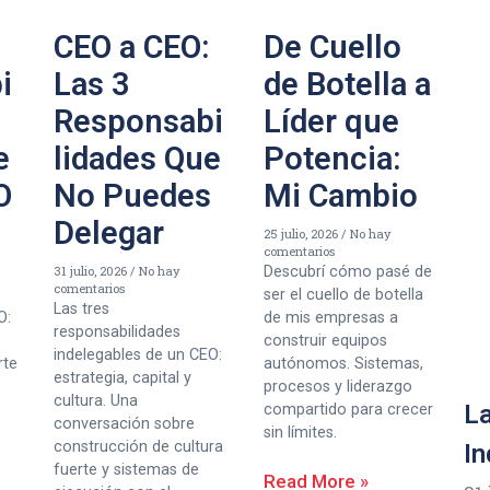
CEO a CEO:
De Cuello
i
Las 3
de Botella a
Responsabi
Líder que
e
lidades Que
Potencia:
O
No Puedes
Mi Cambio
Delegar
25 julio, 2026
No hay
comentarios
31 julio, 2026
No hay
Descubrí cómo pasé de
comentarios
ser el cuello de botella
Las tres
O:
de mis empresas a
responsabilidades
construir equipos
indelegables de un CEO:
rte
autónomos. Sistemas,
estrategia, capital y
procesos y liderazgo
cultura. Una
La
compartido para crecer
conversación sobre
sin límites.
construcción de cultura
In
fuerte y sistemas de
Read More »