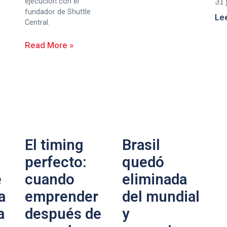
31 
ejecución con el
fundador de Shuttle
Le
Central.
Read More »
El timing
Brasil
perfecto:
quedó
e
cuando
eliminada
a
emprender
del mundial
a
después de
y