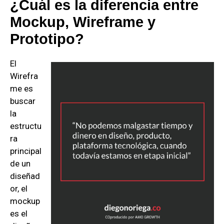
¿Cuál es la diferencia entre
Mockup, Wireframe y
Prototipo?
El
Wirefra
me es
buscar
la
estructu
ra
principal
de un
diseñad
or, el
mockup
es el