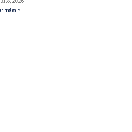
julio, 2026
er máss »