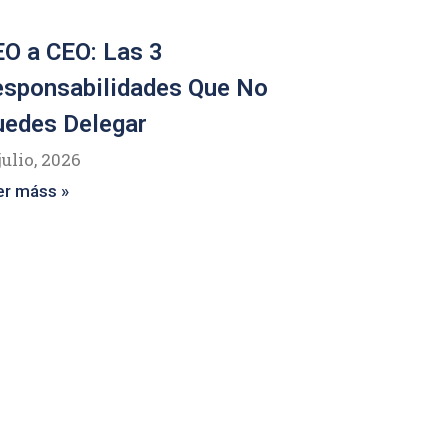
O a CEO: Las 3
esponsabilidades Que No
uedes Delegar
julio, 2026
er máss »