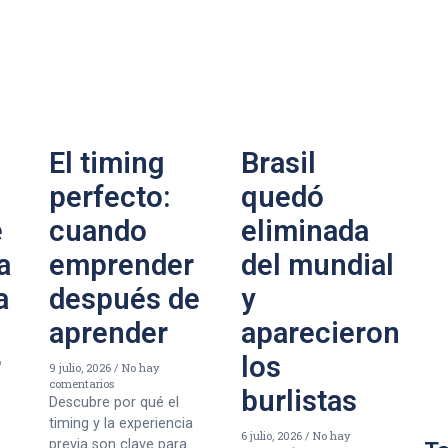
El timing
Brasil
perfecto:
quedó
e
cuando
eliminada
a
emprender
del mundial
a
después de
y
aprender
aparecieron
r
los
9 julio, 2026
No hay
comentarios
burlistas
Descubre por qué el
timing y la experiencia
6 julio, 2026
No hay
previa son clave para