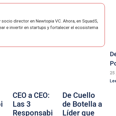
 socio director en Newtopia VC. Ahora, en SquadS,
r e invertir en startups y fortalecer el ecosistema
De
Po
25 
Le
CEO a CEO:
De Cuello
i
Las 3
de Botella a
Responsabi
Líder que