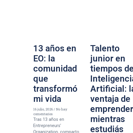
13 años en
Talento
EO: la
junior en
comunidad
tiempos d
que
Inteligenci
transformó
Artificial: l
mi vida
ventaja de
emprende
16 julio, 2026
No hay
comentarios
mientras
Tras 13 años en
Entrepreneurs’
estudiás
Organization, comparto