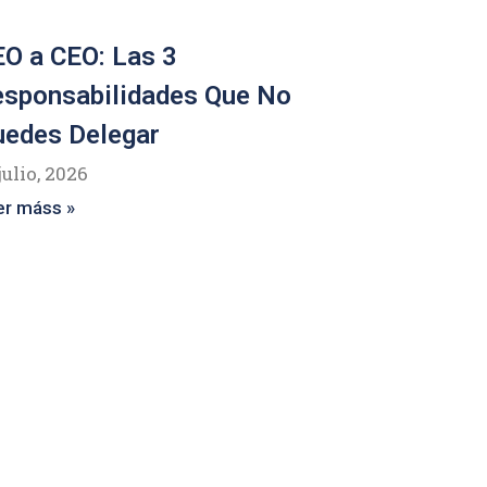
O a CEO: Las 3
esponsabilidades Que No
uedes Delegar
julio, 2026
er máss »