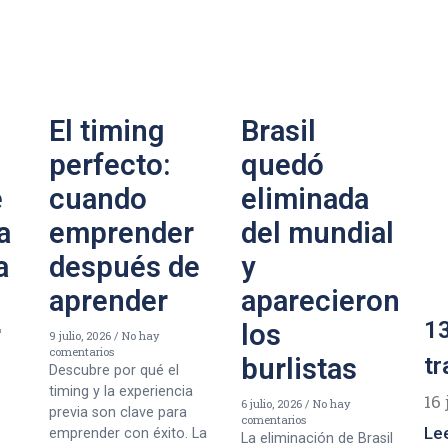
El timing
Brasil
perfecto:
quedó
e
cuando
eliminada
a
emprender
del mundial
a
después de
y
aprender
aparecieron
13
r
los
9 julio, 2026
No hay
comentarios
burlistas
tr
Descubre por qué el
timing y la experiencia
16 
6 julio, 2026
No hay
previa son clave para
comentarios
Le
emprender con éxito. La
La eliminación de Brasil