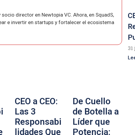
CE
 socio director en Newtopia VC. Ahora, en SquadS,
r e invertir en startups y fortalecer el ecosistema
R
P
31 
Le
CEO a CEO:
De Cuello
i
Las 3
de Botella a
Responsabi
Líder que
e
lidades Que
Potencia: