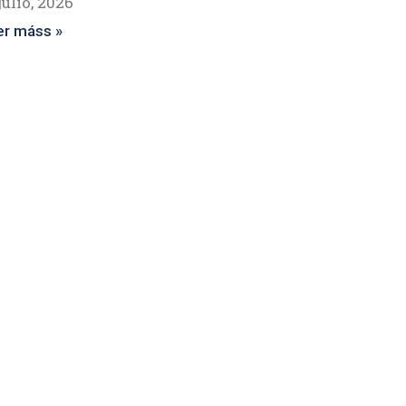
julio, 2026
er máss »