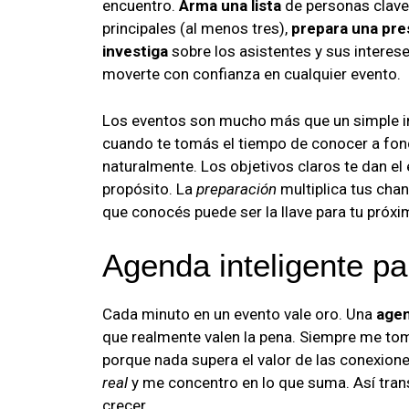
encuentro.
Arma una lista
de personas clave
principales (al menos tres),
prepara una pre
investiga
sobre los asistentes y sus interese
moverte con confianza en cualquier evento.
Los eventos son mucho más que un simple in
cuando te tomás el tiempo de conocer a fond
naturalmente. Los objetivos claros te dan e
propósito. La
preparación
multiplica tus cha
que conocés puede ser la llave para tu próxi
Agenda inteligente p
Cada minuto en un evento vale oro. Una
agen
que realmente valen la pena. Siempre me tom
porque nada supera el valor de las conexio
real
y me concentro en lo que suma. Así tr
crecer.