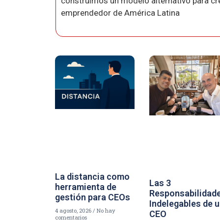
construimos un modelo alternativo para crea
emprendedor de América Latina
La distancia como
Las 3
herramienta de
Responsabilidad
gestión para CEOs
Indelegables de 
4 agosto, 2026
No hay
CEO
comentarios