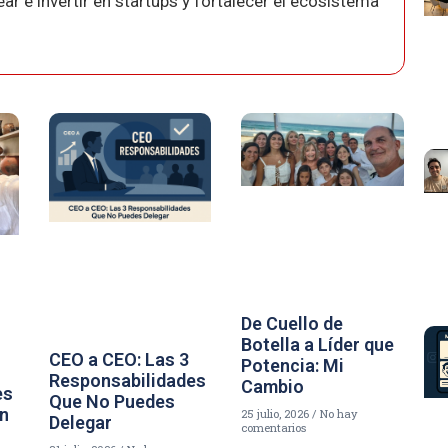
r e invertir en startups y fortalecer el ecosistema
De Cuello de
Botella a Líder que
CEO a CEO: Las 3
Potencia: Mi
Responsabilidades
Cambio
es
Que No Puedes
un
25 julio, 2026
No hay
Delegar
comentarios