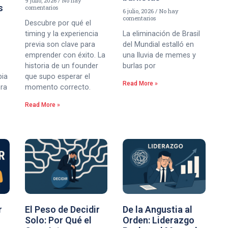
9 julio, 2026
No hay
s
comentarios
6 julio, 2026
No hay
comentarios
Descubre por qué el
timing y la experiencia
La eliminación de Brasil
previa son clave para
del Mundial estalló en
emprender con éxito. La
una lluvia de memes y
historia de un founder
burlas por
bia
que supo esperar el
Read More »
era
momento correcto.
Read More »
r
El Peso de Decidir
De la Angustia al
Solo: Por Qué el
Orden: Liderazgo