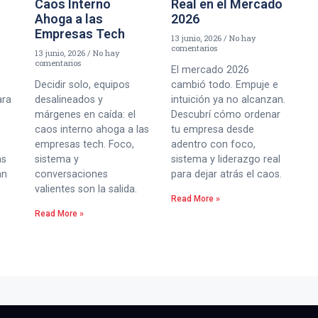
Caos Interno
Real en el Mercado
Ahoga a las
2026
Empresas Tech
13 junio, 2026
No hay
comentarios
13 junio, 2026
No hay
comentarios
El mercado 2026
Decidir solo, equipos
cambió todo. Empuje e
ara
desalineados y
intuición ya no alcanzan.
márgenes en caída: el
Descubrí cómo ordenar
caos interno ahoga a las
tu empresa desde
empresas tech. Foco,
adentro con foco,
as
sistema y
sistema y liderazgo real
an
conversaciones
para dejar atrás el caos.
valientes son la salida.
Read More »
Read More »