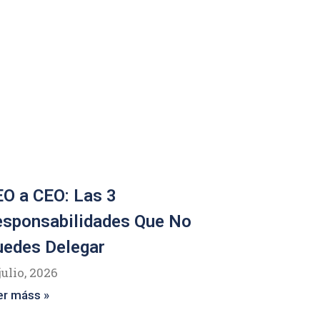
O a CEO: Las 3
esponsabilidades Que No
uedes Delegar
julio, 2026
er máss »