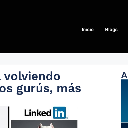
Inicio
Blogs
á volviendo
A
nos gurús, más