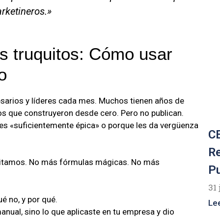
arketineros.»
s truquitos: Cómo usar
o
arios y líderes cada mes. Muchos tienen años de
os que construyeron desde cero. Pero no publican.
 es «suficientemente épica» o porque les da vergüenza
CE
R
sitamos. No más fórmulas mágicas. No más
P
31 
é no, y por qué.
Le
anual, sino lo que aplicaste en tu empresa y dio