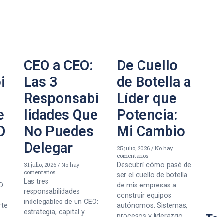
CEO a CEO:
De Cuello
i
Las 3
de Botella a
Responsabi
Líder que
e
lidades Que
Potencia:
O
No Puedes
Mi Cambio
Delegar
25 julio, 2026
No hay
comentarios
31 julio, 2026
No hay
Descubrí cómo pasé de
comentarios
ser el cuello de botella
Las tres
O:
de mis empresas a
responsabilidades
construir equipos
indelegables de un CEO:
rte
autónomos. Sistemas,
estrategia, capital y
procesos y liderazgo