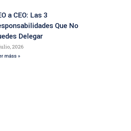
O a CEO: Las 3
esponsabilidades Que No
uedes Delegar
julio, 2026
er máss »