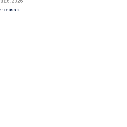
julio, 2026
er máss »