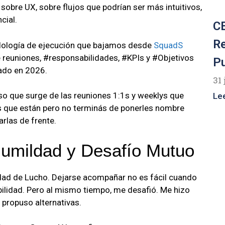
obre UX, sobre flujos que podrían ser más intuitivos,
cial.
CE
R
dología de ejecución que bajamos desde
SquadS
 reuniones, #responsabilidades, #KPIs y #Objetivos
P
ado en 2026.
31 
oso que surge de las reuniones 1:1s y weeklys que
Le
s que están pero no terminás de ponerles nombre
rlas de frente.
Humildad y Desafío Mutuo
ldad de Lucho. Dejarse acompañar no es fácil cuando
bilidad. Pero al mismo tiempo, me desafió. Me hizo
propuso alternativas.