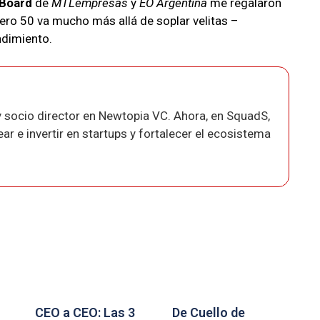
 Board
de
MTLempresas
y
EO Argentina
me regalaron
o 50 va mucho más allá de soplar velitas –
ndimiento.
 socio director en Newtopia VC. Ahora, en SquadS,
r e invertir en startups y fortalecer el ecosistema
CEO a CEO: Las 3
De Cuello de