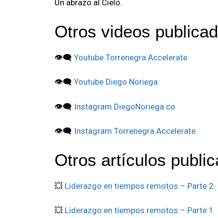
Un abrazo al Cielo.
Otros videos publica
👁️‍🗨️
Youtube Torrenegra Accelerate
👁️‍🗨️
Youtube Diego Noriega
👁️‍🗨️
Instagram DiegoNoriega.co
👁️‍🗨️
Instagram Torrenegra Accelerate
Otros artículos publi
💥
Liderazgo en tiempos remotos – Parte 2
💥
Liderazgo en tiempos remotos – Parte 1