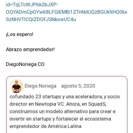
id=TqLTcWJP6k2bJXP-
OQYADmCpQYw68LFGlEMBi1ZTnNdUQzBGUk9HQ0kx
SzNHVTlCQlZDOFJSNkswUC4u
¡Los espero!
Abrazo emprendedor!
DiegoNoriega.CO
Diego Noriega
agosto 5, 2020
cofundado 23 startups y una aceleradora, y socio
director en Newtopia VC. Ahora, en SquadS,
construimos un modelo alternativo para crear e
invertir en startups y fortalecer el ecosistema
emprendedor de América Latina