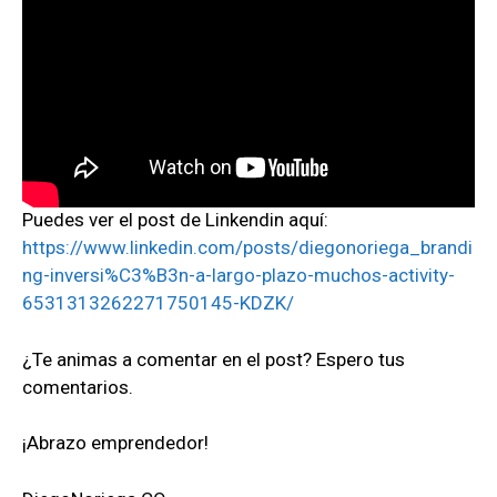
Puedes ver el post de Linkendin aquí:
https://www.linkedin.com/posts/diegonoriega_brandi
ng-inversi%C3%B3n-a-largo-plazo-muchos-activity-
6531313262271750145-KDZK/
¿Te animas a comentar en el post? Espero tus
comentarios.
¡Abrazo emprendedor!