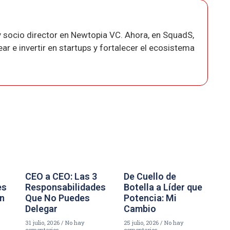
 socio director en Newtopia VC. Ahora, en SquadS,
r e invertir en startups y fortalecer el ecosistema
CEO a CEO: Las 3
De Cuello de
es
Responsabilidades
Botella a Líder que
un
Que No Puedes
Potencia: Mi
Delegar
Cambio
31 julio, 2026
No hay
25 julio, 2026
No hay
comentarios
comentarios