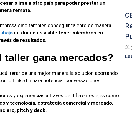
cesario irse a otro país para poder prestar un
manera remota.
CE
R
 empresa sino también conseguir talento de manera
rabajo
en donde es viable tener miembros en
P
ravés de resultados.
31 
 taller gana mercados?
Le
ucú iterar de una mejor manera la solución aportando
s como LinkedIn para potenciar conversaciones.
iones y experiencias a través de diferentes ejes como
s y tecnología, estrategia comercial y mercado,
nciero, pitch y deck.