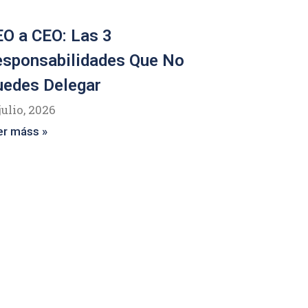
O a CEO: Las 3
esponsabilidades Que No
uedes Delegar
julio, 2026
er máss »