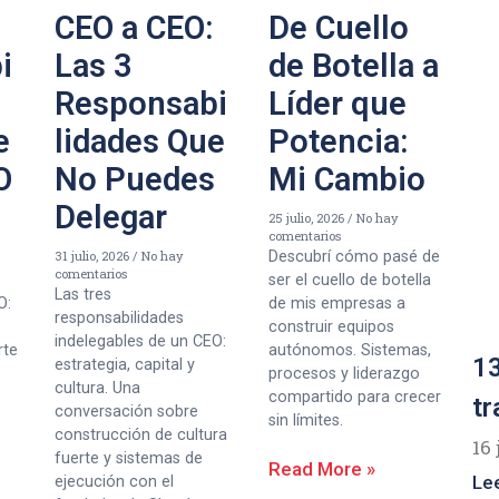
CEO a CEO:
De Cuello
i
Las 3
de Botella a
Responsabi
Líder que
e
lidades Que
Potencia:
O
No Puedes
Mi Cambio
Delegar
25 julio, 2026
No hay
comentarios
31 julio, 2026
No hay
Descubrí cómo pasé de
comentarios
ser el cuello de botella
Las tres
O:
de mis empresas a
responsabilidades
construir equipos
indelegables de un CEO:
rte
autónomos. Sistemas,
13
estrategia, capital y
procesos y liderazgo
cultura. Una
compartido para crecer
tr
conversación sobre
sin límites.
construcción de cultura
16 
fuerte y sistemas de
Read More »
Le
ejecución con el