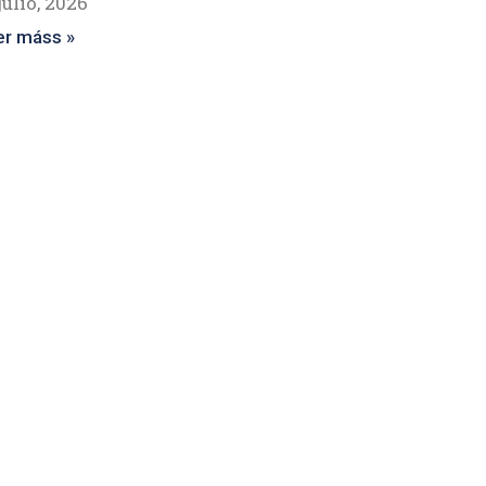
julio, 2026
er máss »