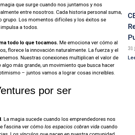
sa magia que surge cuando nos juntamos y nos
ralmente entre nosotros. Cada historia personal suma,
CE
 grupo. Los momentos difíciles y los éxitos se
R
 impulsa a todos.
P
ma todo lo que tocamos.
Me emociona ver cómo al
31 
s, florece la innovación naturalmente. La fuerza y el
 tenemos. Nuestras conexiones multiplican el valor de
Le
e algo más grande, un movimiento que busca hacer
 optimismo – juntos vamos a lograr cosas increíbles.
entures por ser
d
. La magia sucede cuando los emprendedores nos
Me fascina ver cómo
los espacios cobran vida
cuando
ias. Los vínculos que nacen en nuestra comunidad