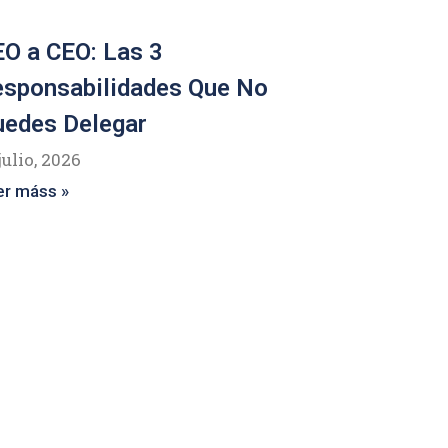
O a CEO: Las 3
esponsabilidades Que No
uedes Delegar
julio, 2026
er máss »