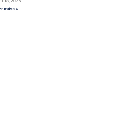
julio, 2026
er máss »