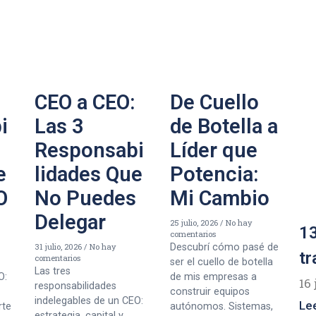
CEO a CEO:
De Cuello
i
Las 3
de Botella a
Responsabi
Líder que
e
lidades Que
Potencia:
O
No Puedes
Mi Cambio
Delegar
25 julio, 2026
No hay
13
comentarios
31 julio, 2026
No hay
Descubrí cómo pasé de
tr
comentarios
ser el cuello de botella
Las tres
O:
de mis empresas a
16 
responsabilidades
construir equipos
indelegables de un CEO:
Le
rte
autónomos. Sistemas,
estrategia, capital y