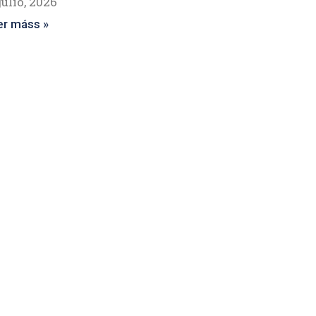
julio, 2026
er máss »