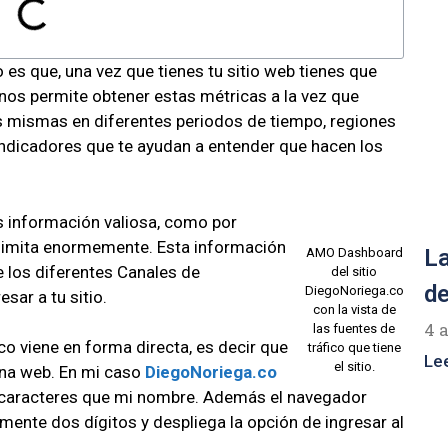
 es que, una vez que tienes tu sitio web tienes que
nos permite obtener estas métricas a la vez que
 mismas en diferentes periodos de tiempo, regiones
indicadores que te ayudan a entender que hacen los
 información valiosa, como por
s limita enormemente. Esta información
La
AMO Dashboard
 los diferentes Canales de
del sitio
de
DiegoNoriega.co
sar a tu sitio.
con la vista de
4 
las fuentes de
co viene en forma directa, es decir que
tráfico que tiene
Le
el sitio.
ina web. En mi caso
DiegoNoriega.co
s caracteres que mi nombre. Además el navegador
mente dos dígitos y despliega la opción de ingresar al