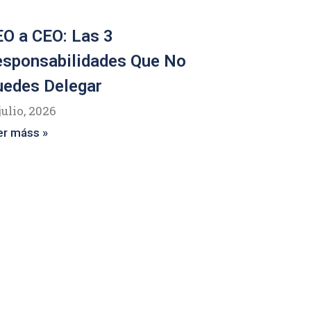
O a CEO: Las 3
esponsabilidades Que No
uedes Delegar
julio, 2026
er máss »