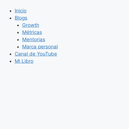
Saltar
al
Inicio
contenido
Blogs
Growth
Métricas
Mentorias
Marca personal
Canal de YouTube
Mi Libro