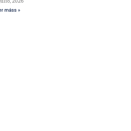
julio, 2026
er máss »