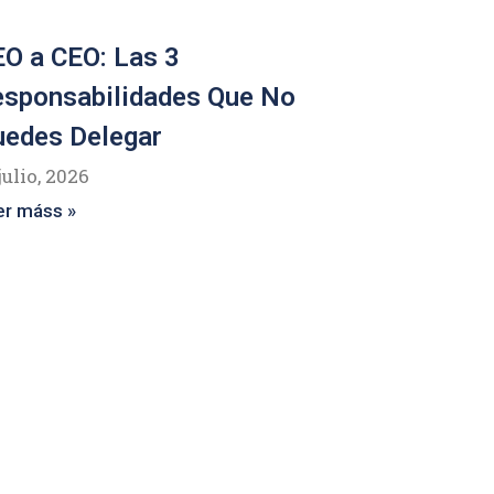
O a CEO: Las 3
esponsabilidades Que No
uedes Delegar
julio, 2026
er máss »