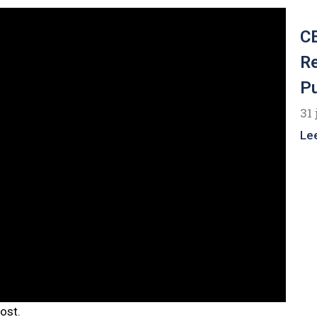
CE
R
P
31 
Le
ost.