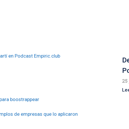
rtí en Podcast Empiric.club
De
Po
25 
Le
para boostrappear
emplos de empresas que lo aplicaron