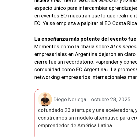
hiciera más fuerte.
Gabriela Goldszer
y
Ezequ
espacio único para intercambiar aprendizaje
en eventos EO muestran que lo que realmente
EO. Ya se empieza a palpitar el EO Costa Ric
La enseñanza más potente del evento fue e
Momentos como la charla sobre
AI en negoc
empresariales en Argentina dejaron en claro 
cierre fue un recordatorio: «aprender y con
comunidad como EO Argentina». La promesa
networking empresarios internacionales manti
Diego Noriega
octubre 28, 2025
cofundado 23 startups y una aceleradora, y
construimos un modelo alternativo para crea
emprendedor de América Latina