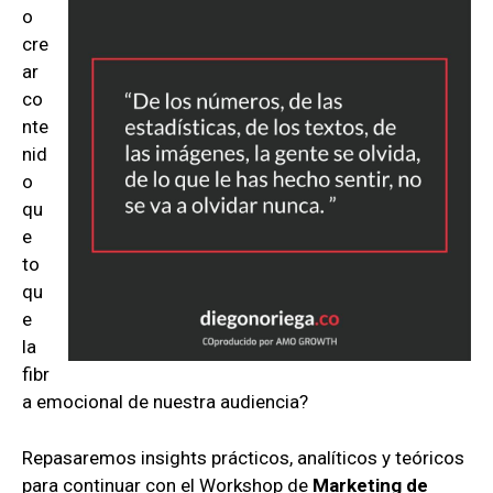
o
cre
ar
co
nte
nid
o
qu
e
to
qu
e
la
fibr
a emocional de nuestra audiencia?
Repasaremos insights prácticos, analíticos y teóricos
para continuar con el Workshop de
Marketing de